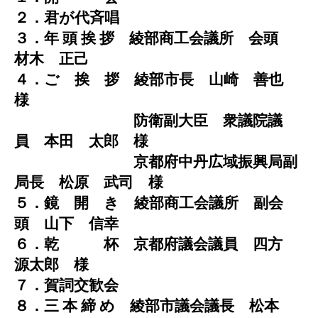
２．君が代斉唱
３．年 頭 挨 拶 綾部商工会議所 会頭
材木 正己
４．ご 挨 拶 綾部市長 山崎 善也
様
防衛副大臣 衆議院議
員 本田 太郎 様
京都府中丹広域振興局副
局長 松原 武司 様
５．鏡 開 き 綾部商工会議所 副会
頭 山下 信幸
６．乾 杯 京都府議会議員 四方
源太郎 様
７．賀詞交歓会
８．三 本 締 め 綾部市議会議長 松本