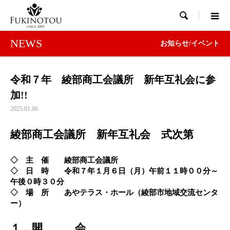

NEWS
お知らせ/イベント
令和７年 綾部商工会議所 新年互礼会に参
加!!
2025.01.06
綾部商工会議所 新年互礼会 式次第
◇ 主 催 綾部商工会議所
◇ 日 時 令和７年１月６日（月）午前１１時００分～
午後０時３０分
◇ 場 所 あやテラス・ホール（綾部市地域交流センタ
ー）
１．開 会