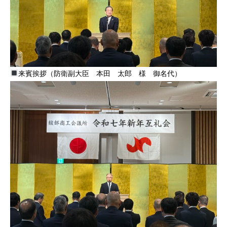
来賓挨拶（防衛副大臣 本田 太郎 様 御名代）