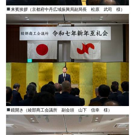
来賓挨拶（京都府中丹広域振興局副局長 松原 武司 様）
鏡開き（綾部商工会議所 副会頭 山下 信幸 様）