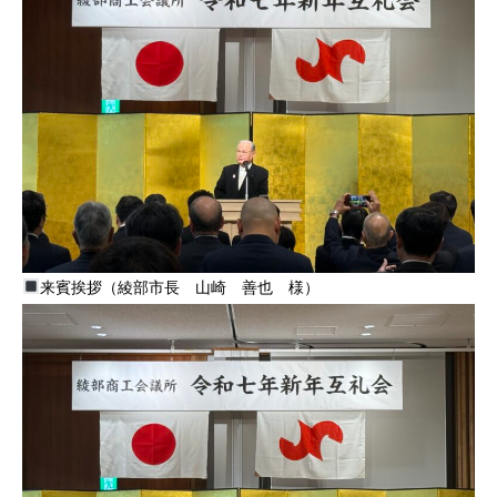
来賓挨拶（綾部市長 山崎 善也 様）