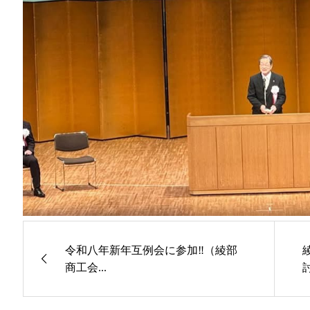
令和八年新年互例会に参加‼（綾部
商工会...